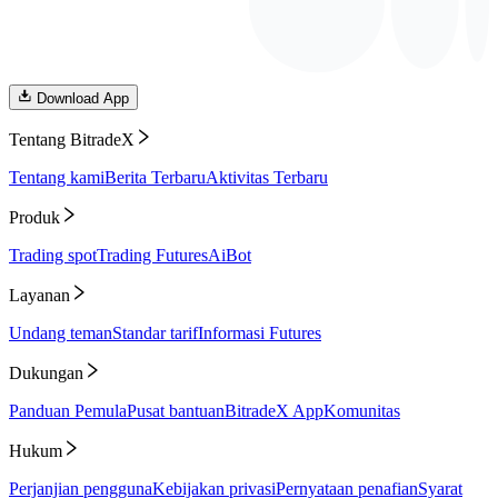
Download App
Tentang BitradeX
Tentang kami
Berita Terbaru
Aktivitas Terbaru
Produk
Trading spot
Trading Futures
AiBot
Layanan
Undang teman
Standar tarif
Informasi Futures
Dukungan
Panduan Pemula
Pusat bantuan
BitradeX App
Komunitas
Hukum
Perjanjian pengguna
Kebijakan privasi
Pernyataan penafian
Syarat