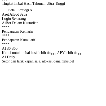
Tingkat Imbal Hasil Tahunan Ultra-Tinggi
Detail Strategi AI
Aset AiBot Saya
Login Sekarang
AiBot Dalam Kustodian
****
Pendapatan Kemarin
****
Pendapatan Kumulatif
****
AI 30-360
Kunci untuk imbal hasil lebih tinggi, APY lebih tinggi
AI Daily
Setor dan tarik kapan saja, alokasi dana fleksibel
30M
Data pelatihan berkualitas tinggi
Model dukungan mendalam untuk pembelajaran presisi