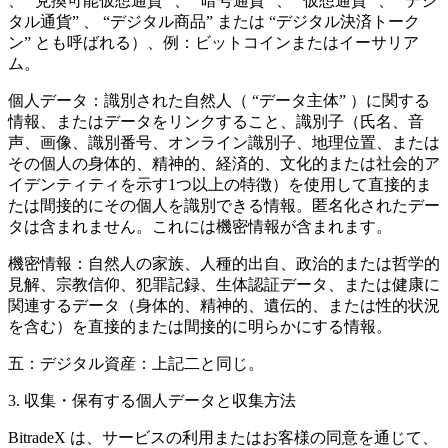
、
“兌換可能仮想通貨”
、
“暗号通貨”
、
“仮想通貨”
、
“デジ
タル通貨”
、
“デジタル商品”
または
“デジタル決済トーク
ン”
とも呼ばれる）、例：ビットコインまたはイーサリア
ム。
個人データ：識別された自然人（
“データ主体”
）に関する
情報、またはデータをリンクすること、識別子（氏名、音
声、画像、識別番号、オンライン識別子、地理位置、または
その個人の身体的、精神的、経済的、文化的または社会的ア
イデンティティを示す1つ以上の特徴）を使用して直接的ま
たは間接的にその個人を識別できる情報。匿名化されたデー
タは含まれません。これには機密情報が含まれます。
機密情報：自然人の家族、人種的出自、政治的または哲学的
見解、宗教信仰、犯罪記録、生体認証データ、または健康に
関連するデータ（身体的、精神的、遺伝的、または性的状況
を含む）を直接的または間接的に明らかにする情報。
五：デジタル資産：上記二と同じ。
3.
収集・保有する個人データと収集方法
BitradeX
は、サービスの利用またはお客様の同意を通じて、