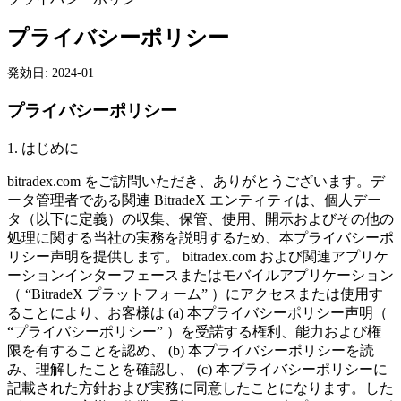
プライバシーポリシー
発効日: 2024-01
プライバシーポリシー
1.
はじめに
bitradex.com
をご訪問いただき、ありがとうございます。デ
ータ管理者である関連
BitradeX
エンティティは、個人デー
タ（以下に定義）の収集、保管、使用、開示およびその他の
処理に関する当社の実務を説明するため、本プライバシーポ
リシー声明を提供します。
bitradex.com
および関連アプリケ
ーションインターフェースまたはモバイルアプリケーション
（
“BitradeX プラットフォーム”
）にアクセスまたは使用す
ることにより、お客様は
(a)
本プライバシーポリシー声明（
“プライバシーポリシー”
）を受諾する権利、能力および権
限を有することを認め、
(b)
本プライバシーポリシーを読
み、理解したことを確認し、
(c)
本プライバシーポリシーに
記載された方針および実務に同意したことになります。した