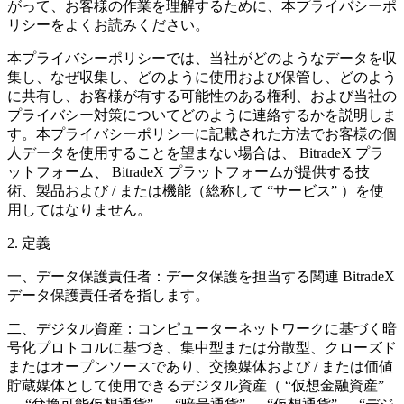
がって、お客様の作業を理解するために、本プライバシーポ
リシーをよくお読みください。
本プライバシーポリシーでは、当社がどのようなデータを収
集し、なぜ収集し、どのように使用および保管し、どのよう
に共有し、お客様が有する可能性のある権利、および当社の
プライバシー対策についてどのように連絡するかを説明しま
す。本プライバシーポリシーに記載された方法でお客様の個
人データを使用することを望まない場合は、
BitradeX
プラ
ットフォーム、
BitradeX
プラットフォームが提供する技
術、製品および
/
または機能（総称して
“サービス”
）を使
用してはなりません。
2.
定義
一、データ保護責任者：データ保護を担当する関連
BitradeX
データ保護責任者を指します。
二、デジタル資産：コンピューターネットワークに基づく暗
号化プロトコルに基づき、集中型または分散型、クローズド
またはオープンソースであり、交換媒体および
/
または価値
貯蔵媒体として使用できるデジタル資産（
“仮想金融資産”