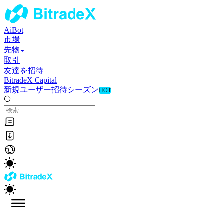
AiBot
市場
先物
取引
友達を招待
BitradeX Capital
新規ユーザー招待シーズン
HOT