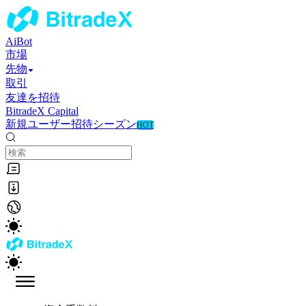
AiBot
市場
先物
取引
友達を招待
BitradeX Capital
新規ユーザー招待シーズン
HOT