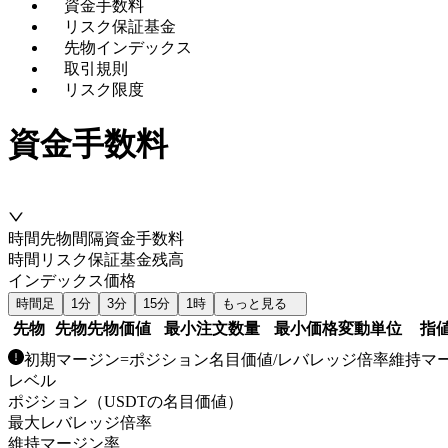
資金手数料
リスク保証基金
先物インデックス
取引規則
リスク限度
資金手数料
時間
先物
間隔
資金手数料
時間
リスク保証基金残高
インデックス価格
時間足
1
分
3
分
15
分
1
時
もっと見る
先物
先物先物価値
最小注文数量
最小価格変動単位
指
初期マージン
=
ポジション名目価値
/
レバレッジ倍率
維持マ
レベル
ポジション（USDTの名目価値）
最大レバレッジ倍率
維持マージン率