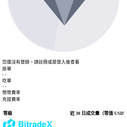
您還沒有登錄，請
註冊
或是
登入
後查看
掛單
- -
吃單
- -
幣幣費率
充提費率
等級
近 30 日成交量（等值 USD