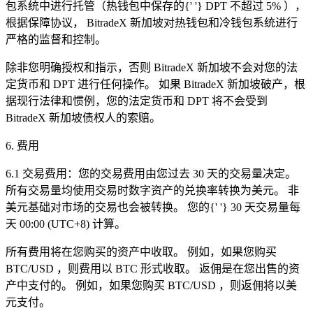
包系统中进行托管（热钱包中保存的{' '}
DPT
不超过
5%
），
根据保障协议，
BitradeX
新加坡对热钱包和冷钱包系统进行
严格的监督和控制。
除非您明确授权和指示，否则
BitradeX
新加坡不会对您的法
定货币和
DPT
进行任何操作。 如果
BitradeX
新加坡破产，根
据现行法律和惯例，您的法定货币和
DPT
将不会受到
BitradeX
新加坡债权人的索赔。
6.
费用
6.1
交易费用：您的交易费用由您过去
30
天的交易量决定。
所有交易量均使用交易时数字资产的兑换率转换为美元。 非
美元基础对市场的交易也会被转换。 您的{' '}
30
天交易量每
天
00:00 (UTC+8)
计算。
所有费用将在您购买的资产中收取。 例如，如果您购买
BTC/USD
，则费用以
BTC
形式收取。 返佣是在您出售的资
产中支付的。 例如，如果您购买
BTC/USD
，则返佣将以美
元支付。