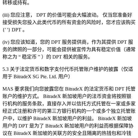
转移或持有。
(iii)
您应注意，
DPT
的价值可能会大幅波动。 仅当您准备好
接受损失您投入此类代币的所有资金的风险时，您才应该购买
{' '}
DPT
。
(iv)
您应该知道，您的
DPT
服务提供商，作为其提供
DPT
服
务的牌照的一部分，可能会提供被宣传为具有稳定价值（通常
称之为
“
稳定币
”
）的
DPT
相关的服务。
5.3
关于法定货币和数字支付代币托管账户维护的披露（仅适
用于
BitradeX SG Pte. Ltd.
用户）
MAS
要求我们向您披露您在
BitradeX
的法定货币和
DPT
托管
账户的维护方式。
BitradeX
新加坡用户的法币资金将按照银
行机构的服务条款，直接存入并以信托方式托管在一家或多家
经正式注册和许可的第三方银行机构的一个或多个独立托管账
户中，以维护
BitradeX
新加坡用户的利益。
BitradeX
新加坡
用户的
DPT
是为了
BitradeX
新加坡用户的利益而根据保障协
议在
BitradeX
新加坡的关联方的安全且隔离的热钱包和冷钱