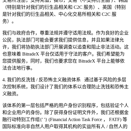
交易所注册，支持充值，提币，交易（不支持衍生品
)
、韩国
（特别是针对我们的衍生品相关和
C2C
服务）、英国（特别
是针对我们的衍生品相关、中心化交易所相关和
C2C
服
务）。
我们与政府合作，尊重法规并遵守适用法规。作为良好的企业
公民，执法部门可能会要求我们提供信息，并且如果法律允
许，我们将协助执法部门开展调查以追查和阻止非法活动。这
也意味着
BitradeX
平台仅适用于守法的客户。我们希望能为
您提供服务，同时，我们也要求您在
BitradeX
平台上能够依
法合法地行事。
4.
我们的反洗钱
/
反恐怖主义融资体系
通过基于风险的多层
次控制系统，我们设计了我们的体系以合理防止洗钱和恐怖主
义融资。
该体系的第一层包括严格的用户身份识别程序，包括验证个人
和企业用户的身份。除了获得身份证明文件外，我们还根据金
融行动特别工作组{' '}
(Financial Action Task Force
，
FATF)
等
国际标准向非自然人用户取得其机构的实益所有人
/
自然人的