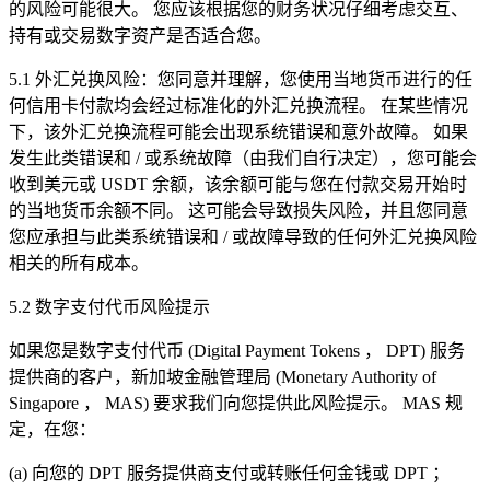
的风险可能很大。 您应该根据您的财务状况仔细考虑交互、
持有或交易数字资产是否适合您。
5.1
外汇兑换风险：您同意并理解，您使用当地货币进行的任
何信用卡付款均会经过标准化的外汇兑换流程。 在某些情况
下，该外汇兑换流程可能会出现系统错误和意外故障。 如果
发生此类错误和
/
或系统故障（由我们自行决定），您可能会
收到美元或
USDT
余额，该余额可能与您在付款交易开始时
的当地货币余额不同。 这可能会导致损失风险，并且您同意
您应承担与此类系统错误和
/
或故障导致的任何外汇兑换风险
相关的所有成本。
5.2
数字支付代币风险提示
如果您是数字支付代币
(Digital Payment Tokens
，
DPT)
服务
提供商的客户，新加坡金融管理局
(Monetary Authority of
Singapore
，
MAS)
要求我们向您提供此风险提示。
MAS
规
定，在您：
(a)
向您的
DPT
服务提供商支付或转账任何金钱或
DPT
；