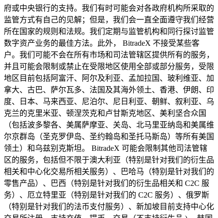
府或中央银行的支持。我们有时可能会对各政府机构所采取的
监管方式有自己的见解；但是，我们会一直全面遵守我们经营
所在国家的规则和法规。我们定期与监管机构和同行探讨监管
数字资产业务的最佳方法。此外，
BitradeX
不接受某些客
户。我们可能不会在所有市场和司法管辖区提供所有的服务，
并且可能会限制或禁止在受限地区使用全部或部分服务，受限
地区目前包括阿富汗、阿尔及利亚、孟加拉国、玻利维亚、加
拿大、古巴、萨尔瓦多、法国及其海外领土、香港、伊朗、印
度、日本、马来西亚、尼泊尔、尼日利亚、朝鲜、叙利亚、乌
克兰的克里米亚、顿涅茨克和卢甘斯克地区、美利坚合众国
（包括波多黎各、美属萨摩亚、关岛、北马里亚纳岛和美属维
尔京群岛（圣克罗伊岛、圣约翰岛和圣托马斯岛）等所有美国
领土）和乌兹别克斯坦。
BitradeX
可能会限制其他司法管辖
区的服务，包括但不限于澳大利亚（特别是针对我们的衍生品
相关和中心化交易所相关服务）、巴哈马（特别是针对我们的
零售产品）、巴西（特别是针对我们的衍生品相关和
C2C
服
务）、厄立特里亚（特别是针对我们的
C2C
服务）、俄罗斯
（特别是针对我们的法币支付服务）、新加坡目前支持中心化