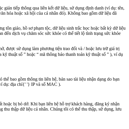
ặc gián tiếp thông qua liên kết dữ liệu, sử dụng định danh (ví dụ: tên,
ế, văn hóa hoặc xã hội của cá nhân đó). Không bao gồm dữ liệu đã
ỡng tôn giáo, hồ sơ phạm tộc, dữ liệu sinh trắc học hoặc bất kỳ dữ liệu
uan đến dịch vụ chăm sóc sức khỏe có thể tiết lộ tình trạng sức khỏe
 mở, được sử dụng làm phương tiện trao đổi và
/
hoặc lưu trữ giá trị
 kỹ thuật số
”
hoặc
“
mã thông báo thanh toán kỹ thuật số
”
), ví dụ
ó thể bao gồm thông tin liên hệ, bản sao tài liệu nhận dạng do bạn
í dụ: địa chỉ{' '}
IP
và số
MAC
).
tất hoặc bị bỏ dở. Khi bạn liên hệ hỗ trợ khách hàng, đăng ký nhận
ng thu thập dữ liệu cá nhân. Chúng tôi có thể thu thập, sử dụng, lưu