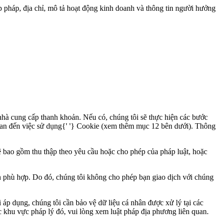
ợp pháp, địa chỉ, mô tả hoạt động kinh doanh và thông tin người hưởng
c nhà cung cấp thanh khoản. Nếu có, chúng tôi sẽ thực hiện các bước
uan đến việc sử dụng{' '}
Cookie
(xem thêm mục
12
bên dưới). Thông
ệ bao gồm thu thập theo yêu cầu hoặc cho phép của pháp luật, hoặc
h phù hợp. Do đó, chúng tôi không cho phép bạn giao dịch với chúng
i áp dụng, chúng tôi cần bảo vệ dữ liệu cá nhân được xử lý tại các
ác khu vực pháp lý đó, vui lòng xem luật pháp địa phương liên quan.