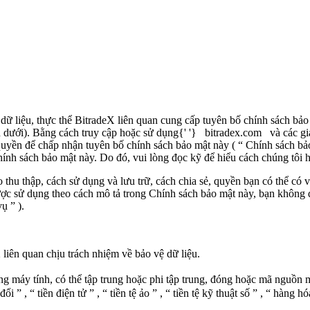
 dữ liệu, thực thể
BitradeX
liên quan cung cấp tuyên bố chính sách bảo 
ên dưới). Bằng cách truy cập hoặc sử dụng{' '}
bitradex.com
và các g
quyền để chấp nhận tuyên bố chính sách bảo mật này (
“
Chính sách bả
hính sách bảo mật này. Do đó, vui lòng đọc kỹ để hiểu cách chúng tôi 
ao thu thập, cách sử dụng và lưu trữ, cách chia sẻ, quyền bạn có thể có
ợc sử dụng theo cách mô tả trong Chính sách bảo mật này, bạn không 
vụ
”
).
X
liên quan chịu trách nhiệm về bảo vệ dữ liệu.
ạng máy tính, có thể tập trung hoặc phi tập trung, đóng hoặc mã nguồn
 đổi
”
,
“
tiền điện tử
”
,
“
tiền tệ ảo
”
,
“
tiền tệ kỹ thuật số
”
,
“
hàng hóa