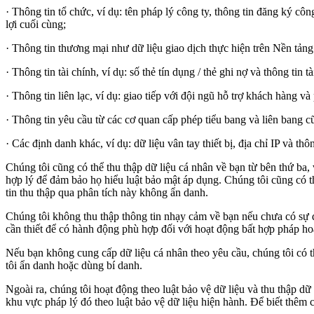
·
Thông tin tổ chức, ví dụ: tên pháp lý công ty, thông tin đăng ký cô
lợi cuối cùng;
·
Thông tin thương mại như dữ liệu giao dịch thực hiện trên
Nền tản
·
Thông tin tài chính, ví dụ: số thẻ tín dụng
/
thẻ ghi nợ và thông tin t
·
Thông tin liên lạc, ví dụ: giao tiếp với đội ngũ hỗ trợ khách hàng v
·
Thông tin yêu cầu từ các cơ quan cấp phép tiểu bang và liên bang 
·
Các định danh khác, ví dụ: dữ liệu vân tay thiết bị, địa chỉ
IP
và thông
Chúng tôi cũng có thể thu thập dữ liệu cá nhân về bạn từ bên thứ ba, 
hợp lý để đảm bảo họ hiểu luật bảo mật áp dụng. Chúng tôi cũng có th
tin thu thập qua phân tích này không ẩn danh.
Chúng tôi không thu thập thông tin nhạy cảm về bạn nếu chưa có sự đ
cần thiết để có hành động phù hợp đối với hoạt động bất hợp pháp h
Nếu bạn không cung cấp dữ liệu cá nhân theo yêu cầu, chúng tôi có 
tôi ẩn danh hoặc dùng bí danh.
Ngoài ra, chúng tôi hoạt động theo luật bảo vệ dữ liệu và thu thập dữ
khu vực pháp lý đó theo luật bảo vệ dữ liệu hiện hành. Để biết thêm c