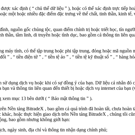
 được xác định (
“
chủ thể dữ liệu
”
), hoặc có thể xác định trực tiếp ho
ý hoặc một hoặc nhiều đặc điểm đặc trưng về thể chất, tinh thần, kinh t
a đình, nguồn gốc chủng tộc, quan điểm chính trị hoặc triết học, tín ngư
inh thần, tâm linh, di truyền hoặc tình dục, bao gồm cả thông tin liên q
ạng máy tính, có thể tập trung hoặc phi tập trung, đóng hoặc mã nguồn
 đổi
”
,
“
tiền điện tử
”
,
“
tiền tệ ảo
”
,
“
tiền tệ kỹ thuật số
”
,
“
hàng hóa
ạn sử dụng dịch vụ hoặc khi có sự đồng ý của bạn. Dữ liệu cá nhân đó c
ạn và thông tin liên quan đến thiết bị hoặc dịch vụ internet của bạn (v
òng xem mục
13
bên dưới (
“
Bảo mật thông tin
”
).
trên
Nền tảng
BitradeX
, bao gồm cả quá trình đã hoàn tất, chưa hoàn 
ạc khác, hoặc thực hiện giao dịch trên
Nền tảng
BitradeX
, chúng tôi cũ
động, bao gồm nhưng không giới hạn:
ịch, ngày sinh, địa chỉ và thông tin nhận dạng chính phủ;