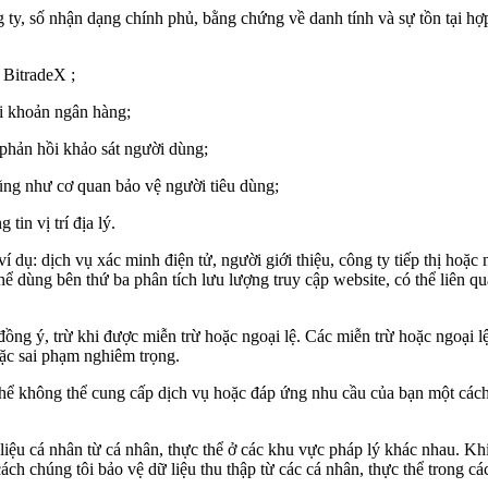
ng ty, số nhận dạng chính phủ, bằng chứng về danh tính và sự tồn tại h
g
BitradeX
;
ài khoản ngân hàng;
à phản hồi khảo sát người dùng;
cũng như cơ quan bảo vệ người tiêu dùng;
 tin vị trí địa lý.
ví dụ: dịch vụ xác minh điện tử, người giới thiệu, công ty tiếp thị hoặ
ể dùng bên thứ ba phân tích lưu lượng truy cập website, có thể liên q
ồng ý, trừ khi được miễn trừ hoặc ngoại lệ. Các miễn trừ hoặc ngoại l
oặc sai phạm nghiêm trọng.
thể không thể cung cấp dịch vụ hoặc đáp ứng nhu cầu của bạn một các
 liệu cá nhân từ cá nhân, thực thể ở các khu vực pháp lý khác nhau. Kh
ách chúng tôi bảo vệ dữ liệu thu thập từ các cá nhân, thực thể trong c