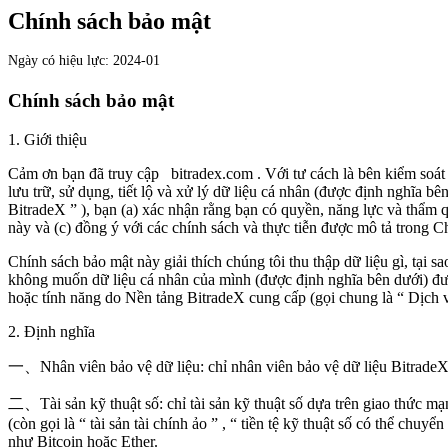
Chính sách bảo mật
Ngày có hiệu lực: 2024-01
Chính sách bảo mật
1.
Giới thiệu
Cảm ơn bạn đã truy cập
bitradex.com
. Với tư cách là bên kiểm soát
lưu trữ, sử dụng, tiết lộ và xử lý dữ liệu cá nhân (được định nghĩa b
BitradeX
”
), bạn
(a)
xác nhận rằng bạn có quyền, năng lực và thẩm 
này và
(c)
đồng ý với các chính sách và thực tiễn được mô tả trong C
Chính sách bảo mật này giải thích chúng tôi thu thập dữ liệu gì, tại s
không muốn dữ liệu cá nhân của mình (được định nghĩa bên dưới) đư
hoặc tính năng do
Nền tảng
BitradeX
cung cấp (gọi chung là
“
Dịch 
2.
Định nghĩa
一、Nhân viên bảo vệ dữ liệu: chỉ nhân viên bảo vệ dữ liệu
Bitrade
二、Tài sản kỹ thuật số: chỉ tài sản kỹ thuật số dựa trên giao thức m
(còn gọi là
“
tài sản tài chính ảo
”
,
“
tiền tệ kỹ thuật số có thể chuyển
như Bitcoin hoặc Ether.