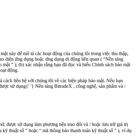
mật này để mô tả các hoạt động của chúng tôi trong việc thu thập,
iao diện ứng dụng hoặc ứng dụng di động liên quan (
“Nền tảng
o mật
”
); (b)
xác nhận rằng bạn đã đọc và hiểu Chính sách bảo mật
hoạt động.
 và cách liên hệ với chúng tôi về các biện pháp bảo mật. Nếu bạn
được sử dụng{' '}
Nền tảng
BitradeX
, công nghệ, sản phẩm và
/
 mở, được sử dụng làm phương tiện trao đổi và
/
hoặc lưu trữ giá trị
 kỹ thuật số
”
hoặc
“
mã thông báo thanh toán kỹ thuật số
”
), ví dụ