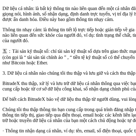
Dữ liệu cá nhân: là bất kỳ thông tin nào liên quan đến một cá nhân đã
giọng nói, hình ảnh, số nhận dạng, định danh trực tuyến, vị trí địa l
được ẩn danh hóa. Điều này bao gồm thông tin nhạy cảm.
Thông tin nhạy cảm: là thông tin tiết lộ trực tiếp hoặc gián tiếp về gi
nào liên quan đến sức khỏe của người đó, ví dụ: tình trạng thể chất, t
của người đó.
五：Tài sản kỹ thuật số: chỉ tài sản kỹ thuật số dựa trên giao thức m
(còn gọi là
“
tài sản tài chính ảo
”
,
“
tiền tệ kỹ thuật số có thể chuyển
như Bitcoin hoặc Ether.
3.
Dữ liệu cá nhân nào chúng tôi thu thập và lưu giữ và cách thu thập
BitradeX
thu thập, xử lý và lưu trữ dữ liệu cá nhân thông qua việc b
cung cấp hoặc từ cơ sở dữ liệu công khai, số nhận dạng chính phủ của b
Để biết cách
BitradeX
bảo vệ dữ liệu thu thập từ người dùng, vui l
Chúng tôi thu thập thông tin bạn cung cấp trong quá trình đăng nhập 
thông tin tiếp thị, giao tiếp qua điện thoại, email hoặc các kênh liên l
trữ hoặc truyền dữ liệu cá nhân của bạn một cách chủ động hoặc tự 
·
Thông tin nhận dạng cá nhân, ví dụ: tên, email, số điện thoại, quốc t