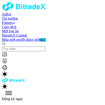
AiBot
Thị trường
Futures
Giao dịch
Mời bạn bè
BitradeX Capital
Mùa mời người dùng mới
HOT
Đăng ký ngay