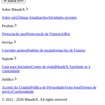
Baixar APP
Sobre BitradeX
Sobre nós
Últimas Atualizações
Atividades recentes
Produto
Negociação spot
Negociação de Futuros
AiBot
Serviço
Convidar amigos
Padrões de taxa
Informações de Futuros
Suporte
Guia para Iniciantes
Centro de ajuda
BitradeX App
Junte-se à
comunidade
Jurídico
Acordo do Usuário
Política de Privacidade
Aviso legal
Termos de
serviço
Conformidade
© 2022 -
2026
BitradeX. All rights reserved