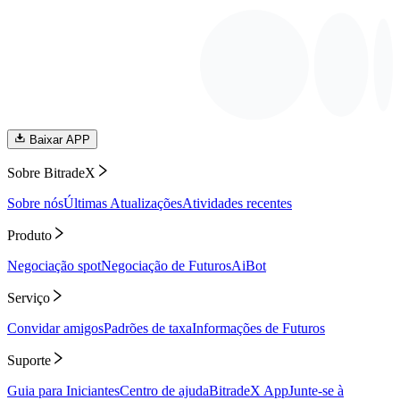
Baixar APP
Sobre BitradeX
Sobre nós
Últimas Atualizações
Atividades recentes
Produto
Negociação spot
Negociação de Futuros
AiBot
Serviço
Convidar amigos
Padrões de taxa
Informações de Futuros
Suporte
Guia para Iniciantes
Centro de ajuda
BitradeX App
Junte-se à