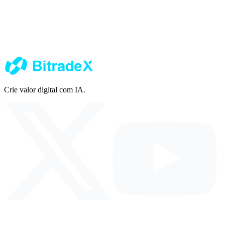
Escaneie o código QR com a câmera do seu telefone para baixar e
instalar rapidamente.
App Store
Google Play
Android APK
iOS
(Enterprise)
Crie valor digital com IA.