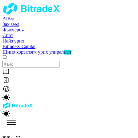
AiBot
Зах зээл
Фьючерс
Спот
Найз урих
BitradeX Capital
Шинэ хэрэглэгч урих улирал
HOT