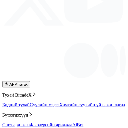
APP татах
Тухай BitradeX
Бидний тухай
Сүүлийн мэдээ
Хамгийн сүүлийн үйл ажиллагаа
Бүтээгдэхүүн
Спот арилжаа
Фьючерсийн арилжаа
AiBot