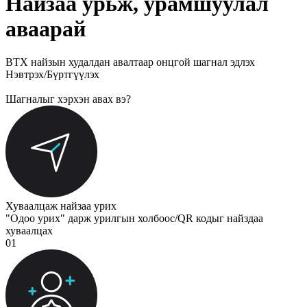
Найзаа урьж, урамшуулал
аваарай
BTX
найзын худалдан авалтаар
онцгой шагнал эдлэх
Нэвтрэх/Бүртгүүлэх
Шагналыг хэрхэн авах вэ?
Хуваалцаж найзаа урих
"Одоо урих" дарж урилгын холбоос/QR кодыг найздаа
хуваалцах
01