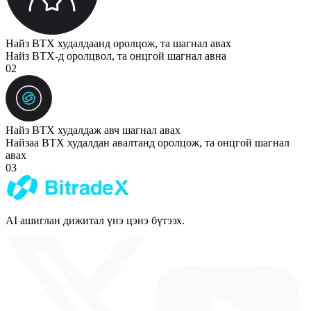
Найз BTX худалдаанд оролцож, та шагнал авах
Найз BTX-д оролцвол, та онцгой шагнал авна
02
Найз BTX худалдаж авч шагнал авах
Найзаа BTX худалдан авалтанд оролцож, та онцгой шагнал
авах
03
AI ашиглан дижитал үнэ цэнэ бүтээх.