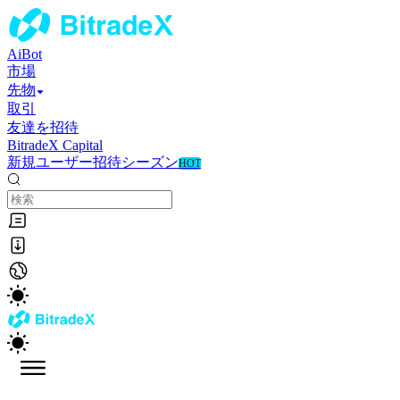
AiBot
市場
先物
取引
友達を招待
BitradeX Capital
新規ユーザー招待シーズン
HOT