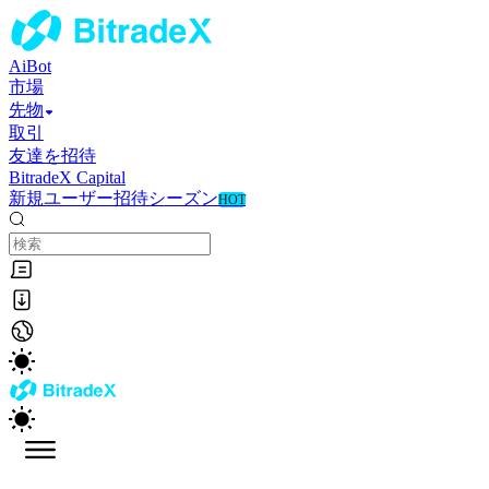
AiBot
市場
先物
取引
友達を招待
BitradeX Capital
新規ユーザー招待シーズン
HOT