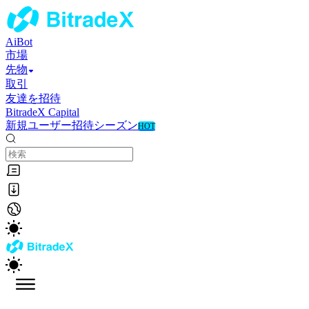
AiBot
市場
先物
取引
友達を招待
BitradeX Capital
新規ユーザー招待シーズン
HOT