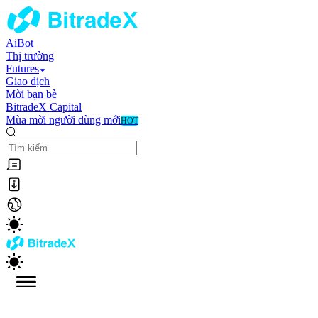
AiBot
Thị trường
Futures
Giao dịch
Mời bạn bè
BitradeX Capital
Mùa mời người dùng mới
HOT