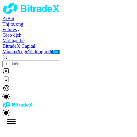
AiBot
Thị trường
Futures
Giao dịch
Mời bạn bè
BitradeX Capital
Mùa mời người dùng mới
HOT