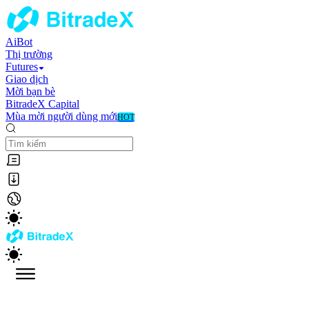
AiBot
Thị trường
Futures
Giao dịch
Mời bạn bè
BitradeX Capital
Mùa mời người dùng mới
HOT