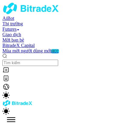
AiBot
Thị trường
Futures
Giao dịch
Mời bạn bè
BitradeX Capital
Mùa mời người dùng mới
HOT