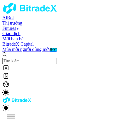
AiBot
Thị trường
Futures
Giao dịch
Mời bạn bè
BitradeX Capital
Mùa mời người dùng mới
HOT