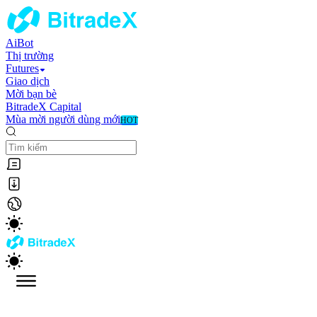
AiBot
Thị trường
Futures
Giao dịch
Mời bạn bè
BitradeX Capital
Mùa mời người dùng mới
HOT