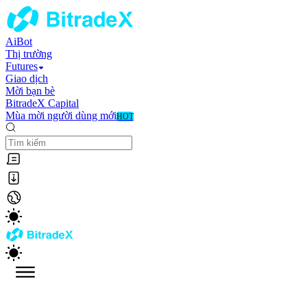
AiBot
Thị trường
Futures
Giao dịch
Mời bạn bè
BitradeX Capital
Mùa mời người dùng mới
HOT