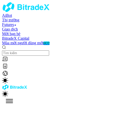
AiBot
Thị trường
Futures
Giao dịch
Mời bạn bè
BitradeX Capital
Mùa mời người dùng mới
HOT