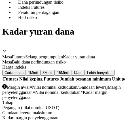
Dana perlindungan risiko
Indeks Futures
Peraturan perdagangan
Had risiko
Kadar yuran dana
Masa
Futures
Selang pengumpulan
Kadar yuran dana
Masa
Baki dana perlindungan risiko
Harga indeks
Carta masa
1
Minit
3
Minit
15
Minit
1
Jam
Lebih banyak
Futures
Nilai keping Futures
Jumlah pesanan minimum
Unit p
Margin awal
=
Nilai nominal kedudukan
/
Gandaan leveraj
Margin
penyelenggaraan
=
Nilai nominal kedudukan
*
Kadar margin
penyelenggaraan
Tahap
Pegangan (nilai nominalUSDT)
Gandaan leveraj maksimum
Kadar margin penyelenggaraan