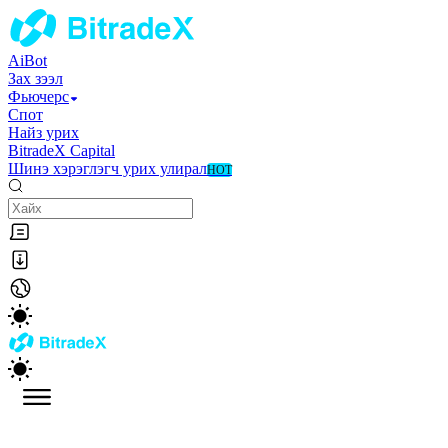
AiBot
Зах зээл
Фьючерс
Спот
Найз урих
BitradeX Capital
Шинэ хэрэглэгч урих улирал
HOT