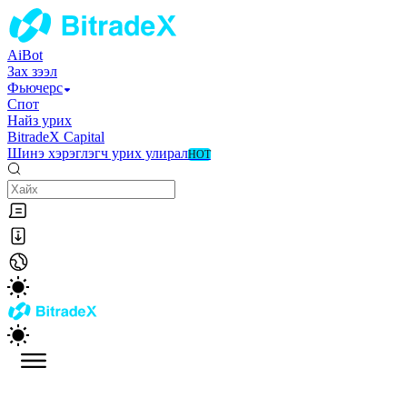
AiBot
Зах зээл
Фьючерс
Спот
Найз урих
BitradeX Capital
Шинэ хэрэглэгч урих улирал
HOT