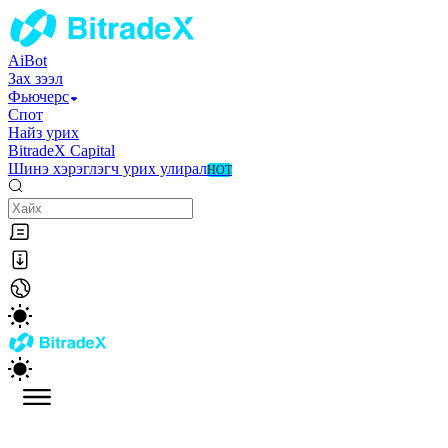
AiBot
Зах зээл
Фьючерс
Спот
Найз урих
BitradeX Capital
Шинэ хэрэглэгч урих улирал
HOT