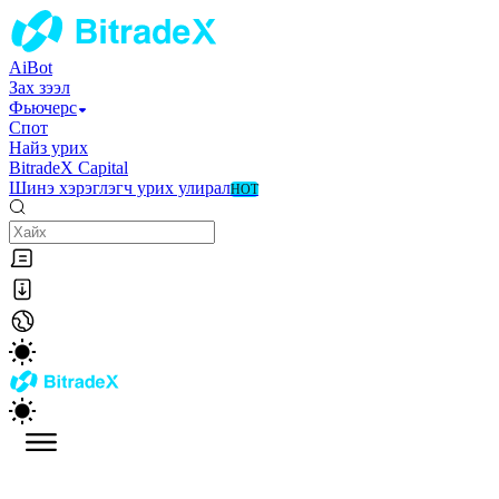
AiBot
Зах зээл
Фьючерс
Спот
Найз урих
BitradeX Capital
Шинэ хэрэглэгч урих улирал
HOT