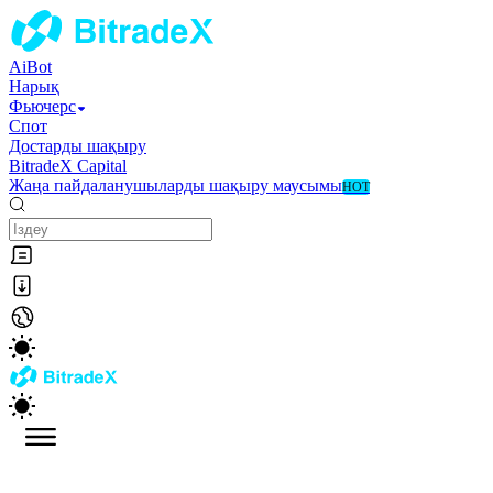
AiBot
Нарық
Фьючерс
Спот
Достарды шақыру
BitradeX Capital
Жаңа пайдаланушыларды шақыру маусымы
HOT