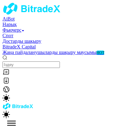
AiBot
Нарық
Фьючерс
Спот
Достарды шақыру
BitradeX Capital
Жаңа пайдаланушыларды шақыру маусымы
HOT