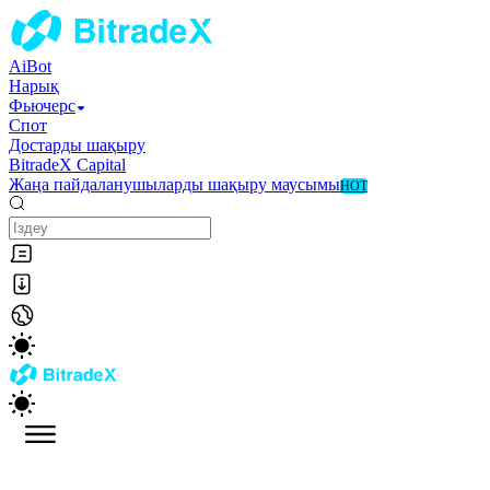
AiBot
Нарық
Фьючерс
Спот
Достарды шақыру
BitradeX Capital
Жаңа пайдаланушыларды шақыру маусымы
HOT