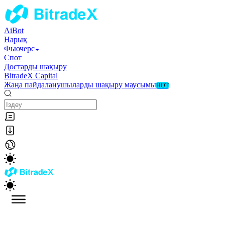
AiBot
Нарық
Фьючерс
Спот
Достарды шақыру
BitradeX Capital
Жаңа пайдаланушыларды шақыру маусымы
HOT