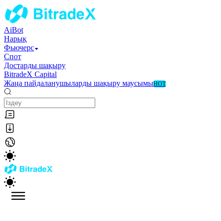
AiBot
Нарық
Фьючерс
Спот
Достарды шақыру
BitradeX Capital
Жаңа пайдаланушыларды шақыру маусымы
HOT