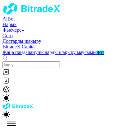
AiBot
Нарық
Фьючерс
Спот
Достарды шақыру
BitradeX Capital
Жаңа пайдаланушыларды шақыру маусымы
HOT