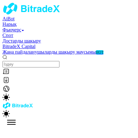
AiBot
Нарық
Фьючерс
Спот
Достарды шақыру
BitradeX Capital
Жаңа пайдаланушыларды шақыру маусымы
HOT