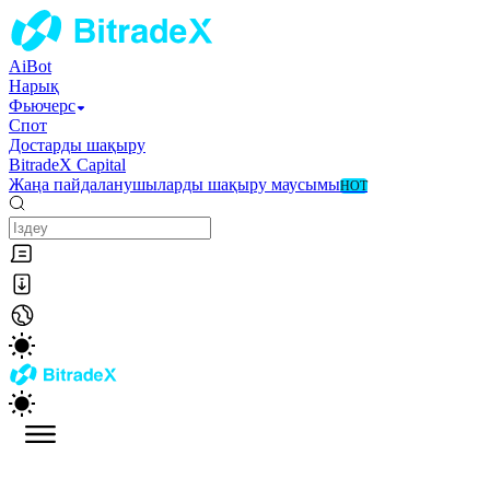
AiBot
Нарық
Фьючерс
Спот
Достарды шақыру
BitradeX Capital
Жаңа пайдаланушыларды шақыру маусымы
HOT