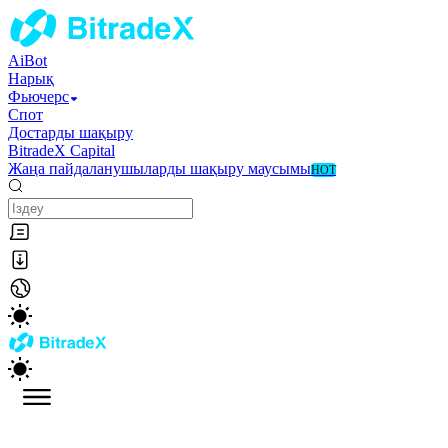
AiBot
Нарық
Фьючерс
Спот
Достарды шақыру
BitradeX Capital
Жаңа пайдаланушыларды шақыру маусымы
HOT