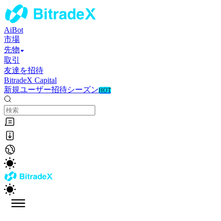
AiBot
市場
先物
取引
友達を招待
BitradeX Capital
新規ユーザー招待シーズン
HOT