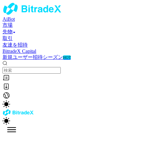
AiBot
市場
先物
取引
友達を招待
BitradeX Capital
新規ユーザー招待シーズン
HOT