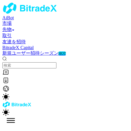
AiBot
市場
先物
取引
友達を招待
BitradeX Capital
新規ユーザー招待シーズン
HOT