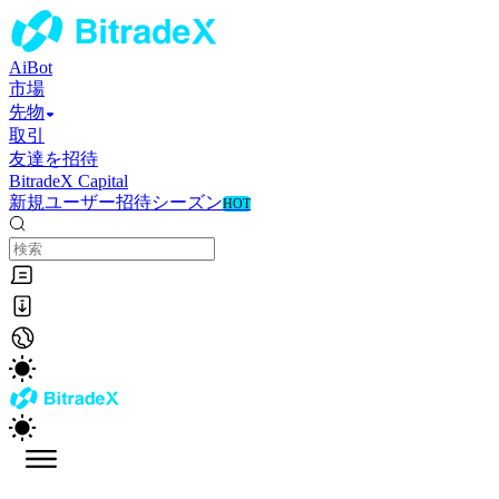
AiBot
市場
先物
取引
友達を招待
BitradeX Capital
新規ユーザー招待シーズン
HOT