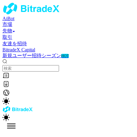
AiBot
市場
先物
取引
友達を招待
BitradeX Capital
新規ユーザー招待シーズン
HOT