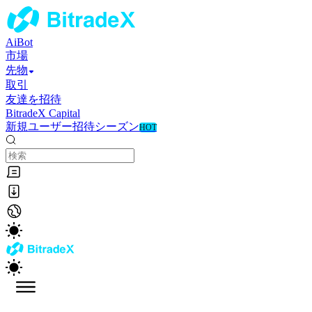
AiBot
市場
先物
取引
友達を招待
BitradeX Capital
新規ユーザー招待シーズン
HOT