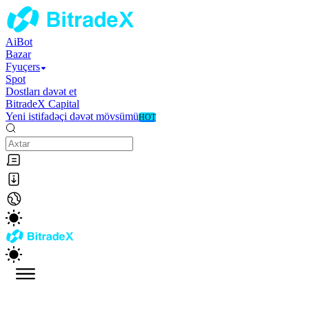
AiBot
Bazar
Fyuçers
Spot
Dostları dəvət et
BitradeX Capital
Yeni istifadəçi dəvət mövsümü
HOT