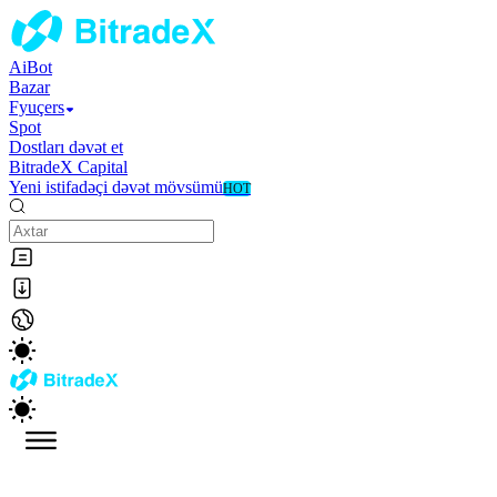
AiBot
Bazar
Fyuçers
Spot
Dostları dəvət et
BitradeX Capital
Yeni istifadəçi dəvət mövsümü
HOT