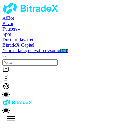
AiBot
Bazar
Fyuçers
Spot
Dostları dəvət et
BitradeX Capital
Yeni istifadəçi dəvət mövsümü
HOT