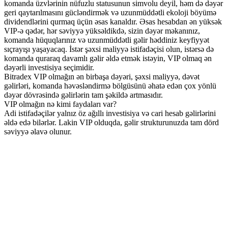
komanda üzvlərinin nüfuzlu statusunun simvolu deyil, həm də dəyər
geri qaytarılmasını gücləndirmək və uzunmüddətli ekoloji böyümə
dividendlərini qurmaq üçün əsas kanaldır. Əsas hesabdan ən yüksək
VIP-ə qədər, hər səviyyə yüksəldikdə, sizin dəyər məkanınız,
komanda hüquqlarınız və uzunmüddətli gəlir həddiniz keyfiyyət
sıçrayışı yaşayacaq. İstər şəxsi maliyyə istifadəçisi olun, istərsə də
komanda quraraq davamlı gəlir əldə etmək istəyin, VIP olmaq ən
dəyərli investisiya seçimidir.
Bitradex VIP olmağın ən birbaşa dəyəri, şəxsi maliyyə, dəvət
gəlirləri, komanda həvəsləndirmə bölgüsünü əhatə edən çox yönlü
dəyər dövrəsində gəlirlərin tam şəkildə artmasıdır.
VIP olmağın nə kimi faydaları var?
Adi istifadəçilər yalnız öz ağıllı investisiya və cari hesab gəlirlərini
əldə edə bilərlər. Lakin VIP olduqda, gəlir strukturunuzda tam dörd
səviyyə əlavə olunur.