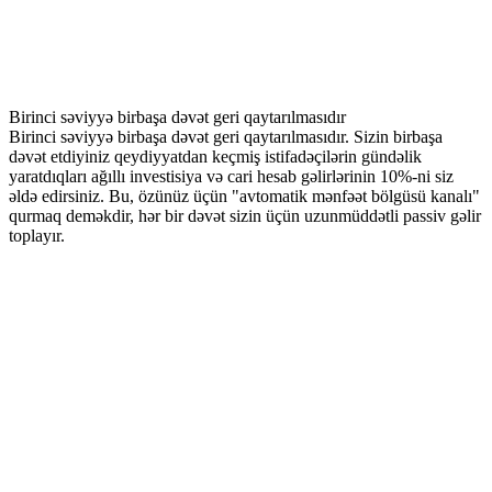
Birinci səviyyə birbaşa dəvət geri qaytarılmasıdır
Birinci səviyyə birbaşa dəvət geri qaytarılmasıdır. Sizin birbaşa
dəvət etdiyiniz qeydiyyatdan keçmiş istifadəçilərin gündəlik
yaratdıqları ağıllı investisiya və cari hesab gəlirlərinin 10%-ni siz
əldə edirsiniz. Bu, özünüz üçün "avtomatik mənfəət bölgüsü kanalı"
qurmaq deməkdir, hər bir dəvət sizin üçün uzunmüddətli passiv gəlir
toplayır.