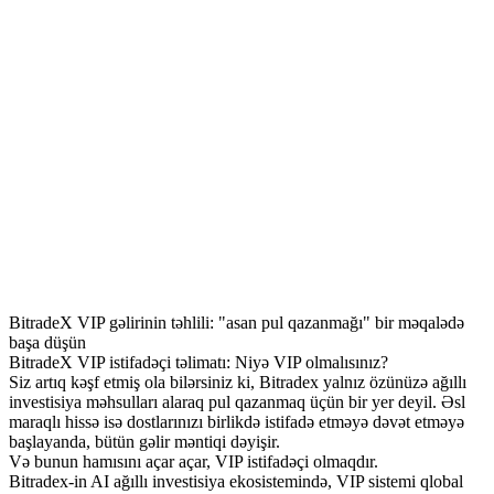
BitradeX VIP gəlirinin təhlili: "asan pul qazanmağı" bir məqalədə
başa düşün
BitradeX VIP istifadəçi təlimatı: Niyə VIP olmalısınız?
Siz artıq kəşf etmiş ola bilərsiniz ki, Bitradex yalnız özünüzə ağıllı
investisiya məhsulları alaraq pul qazanmaq üçün bir yer deyil. Əsl
maraqlı hissə isə dostlarınızı birlikdə istifadə etməyə dəvət etməyə
başlayanda, bütün gəlir məntiqi dəyişir.
Və bunun hamısını açar açar, VIP istifadəçi olmaqdır.
Bitradex-in AI ağıllı investisiya ekosistemində, VIP sistemi qlobal