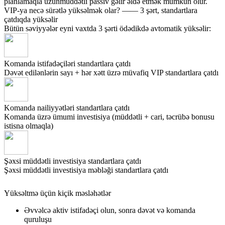
planlamaqla uzunmüddətli passiv gəlir əldə etmək mümkün olur.
VIP-ya necə sürətlə yüksəlmək olar? —— 3 şərt, standartlara
çatdıqda yüksəlir
Bütün səviyyələr eyni vaxtda 3 şərti ödədikdə avtomatik yüksəlir:
Komanda istifadəçiləri standartlara çatdı
Dəvət edilənlərin sayı + hər xətt üzrə müvafiq VIP standartlara çatdı
Komanda nailiyyətləri standartlara çatdı
Komanda üzrə ümumi investisiya (müddətli + cari, təcrübə bonusu
istisna olmaqla)
Şəxsi müddətli investisiya standartlara çatdı
Şəxsi müddətli investisiya məbləği standartlara çatdı
Yüksəltmə üçün kiçik məsləhətlər
Əvvəlcə aktiv istifadəçi olun, sonra dəvət və komanda
quruluşu