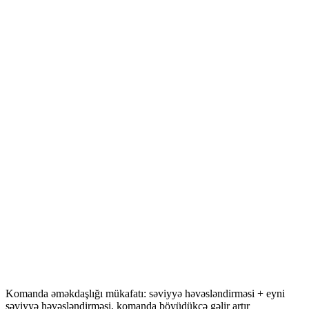
Şəxsi maliyyə gəliri: öz gəliri + birbaşa dəvət gəliri + dolayı dəvət
gəliri
Birbaşa dəvət gəliri: dəvət olunmuş istifadəçinin AI ağıllı
investisiya gəlirinin 10%-i
Dolayı dəvət gəliri: dolayı dəvət olunmuş istifadəçinin AI
ağıllı investisiya gəlirinin 5%-i
Şəxsi AI ağıllı investisiya: müddətli + cari, əsas kapital
təhlükəsiz, gəlir sabit
Komanda əməkdaşlığı mükafatı: səviyyə həvəsləndirməsi + eyni
səviyyə həvəsləndirməsi, komanda böyüdükcə gəlir artır