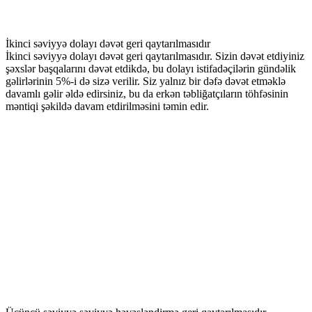
İkinci səviyyə dolayı dəvət geri qaytarılmasıdır
İkinci səviyyə dolayı dəvət geri qaytarılmasıdır. Sizin dəvət etdiyiniz
şəxslər başqalarını dəvət etdikdə, bu dolayı istifadəçilərin gündəlik
gəlirlərinin 5%-i də sizə verilir. Siz yalnız bir dəfə dəvət etməklə
davamlı gəlir əldə edirsiniz, bu da erkən təbliğatçıların töhfəsinin
məntiqi şəkildə davam etdirilməsini təmin edir.