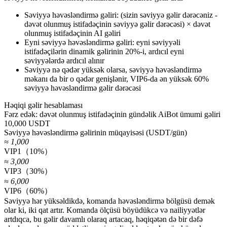
Səviyyə həvəsləndirmə gəliri: (sizin səviyyə gəlir dərəcəniz -
dəvət olunmuş istifadəçinin səviyyə gəlir dərəcəsi) × dəvət
olunmuş istifadəçinin AI gəliri
Eyni səviyyə həvəsləndirmə gəliri: eyni səviyyəli
istifadəçilərin dinamik gəlirinin 20%-i, ardıcıl eyni
səviyyələrdə ardıcıl alınır
Səviyyə nə qədər yüksək olarsa, səviyyə həvəsləndirmə
məkanı da bir o qədər genişlənir, VIP6-da ən yüksək 60%
səviyyə həvəsləndirmə gəlir dərəcəsi
Həqiqi gəlir hesablaması
Fərz edək: dəvət olunmuş istifadəçinin gündəlik AiBot ümumi gəliri
10,000 USDT
Səviyyə həvəsləndirmə gəlirinin müqayisəsi (USDT/gün)
≈ 1,000
VIP1（10%）
≈ 3,000
VIP3（30%）
≈ 6,000
VIP6（60%）
Səviyyə hər yüksəldikdə, komanda həvəsləndirmə bölgüsü demək
olar ki, iki qat artır. Komanda ölçüsü böyüdükcə və nailiyyətlər
artdıqca, bu gəlir davamlı olaraq artacaq, həqiqətən də bir dəfə