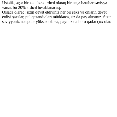
Üstəlik, əgər bir xətt üzrə ardıcıl olaraq bir neçə bərabər səviyyə
varsa, bu 20% ardıcıl hesablanacaq.
Qısaca olaraq: sizin dəvət etdiyiniz hər bir şəxs və onların dəvət
etdiyi şəxslər, pul qazandıqları müddətcə, siz də pay alırsınız. Sizin
səviyyəniz nə qədər yüksək olarsa, payınız da bir o qədər çox olar.