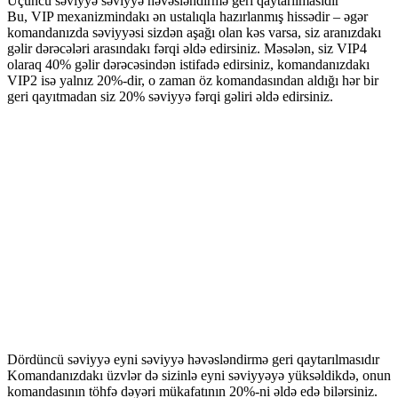
Üçüncü səviyyə səviyyə həvəsləndirmə geri qaytarılmasıdır
Bu, VIP mexanizmindakı ən ustalıqla hazırlanmış hissədir – əgər
komandanızda səviyyəsi sizdən aşağı olan kəs varsa, siz aranızdakı
gəlir dərəcələri arasındakı fərqi əldə edirsiniz. Məsələn, siz VIP4
olaraq 40% gəlir dərəcəsindən istifadə edirsiniz, komandanızdakı
VIP2 isə yalnız 20%-dir, o zaman öz komandasından aldığı hər bir
geri qayıtmadan siz 20% səviyyə fərqi gəliri əldə edirsiniz.
Dördüncü səviyyə eyni səviyyə həvəsləndirmə geri qaytarılmasıdır
Komandanızdakı üzvlər də sizinlə eyni səviyyəyə yüksəldikdə, onun
komandasının töhfə dəyəri mükafatının 20%-ni əldə edə bilərsiniz.