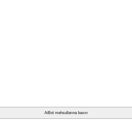
rət əməliyyatlarının sayı (fyuçers və spot sifarişlər daxil olmaqla)
işlərin nisbətinin statistikası
irlilik dərəcəsi, yalnız strategiyanın işləmə vəziyyətini anlamaq üçündü
AiBot məhsullarına baxın