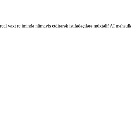
 real vaxt rejimində nümayiş etdirərək istifadəçilərə müxtəlif AI məhsul