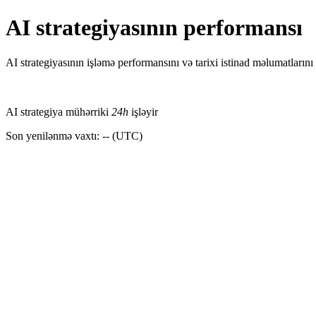
AI strategiyasının performansı
AI strategiyasının işləmə performansını və tarixi istinad məlumatlarını
AI strategiya mühərriki
24h
işləyir
Son yenilənmə vaxtı: -- (UTC)
AI intellektual strategiyası
Çoxlu strategiya modelləri avtomatik işləyir
Ciddi risk idarəetməsi
Risk idarəetməsinin real vaxt rejimində monitorinqi
Şəffaf və açıq