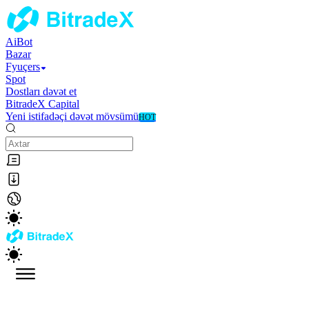
AiBot
Bazar
Fyuçers
Spot
Dostları dəvət et
BitradeX Capital
Yeni istifadəçi dəvət mövsümü
HOT