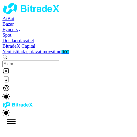
AiBot
Bazar
Fyuçers
Spot
Dostları dəvət et
BitradeX Capital
Yeni istifadəçi dəvət mövsümü
HOT