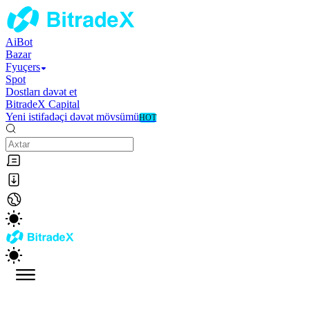
AiBot
Bazar
Fyuçers
Spot
Dostları dəvət et
BitradeX Capital
Yeni istifadəçi dəvət mövsümü
HOT