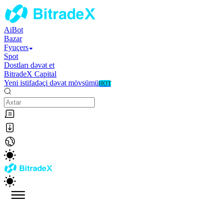
AiBot
Bazar
Fyuçers
Spot
Dostları dəvət et
BitradeX Capital
Yeni istifadəçi dəvət mövsümü
HOT